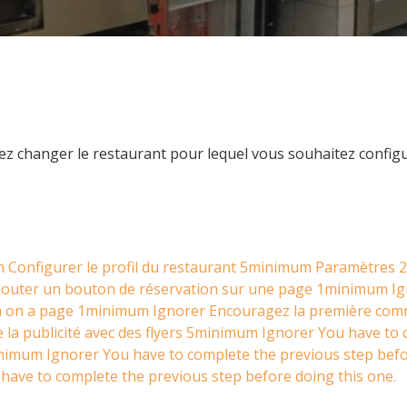
z changer le restaurant pour lequel vous souhaitez config
m
Configurer le profil du restaurant
5minimum
Paramètres
2
jouter un bouton de réservation sur une page
1minimum
Ig
n on a page
1minimum
Ignorer
Encouragez la première co
e la publicité avec des flyers
5minimum
Ignorer
You have to 
nimum
Ignorer
You have to complete the previous step befo
have to complete the previous step before doing this one.