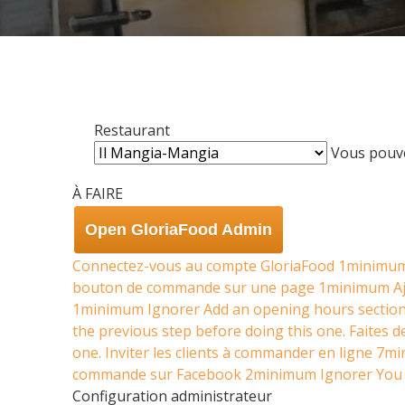
Restaurant
Vous pouve
À FAIRE
Open GloriaFood Admin
Connectez-vous au compte GloriaFood
1minimu
bouton de commande sur une page
1minimum
A
1minimum
Ignorer
Add an opening hours sectio
the previous step before doing this one.
Faites d
one.
Inviter les clients à commander en ligne
7mi
commande sur Facebook
2minimum
Ignorer
You 
Configuration administrateur