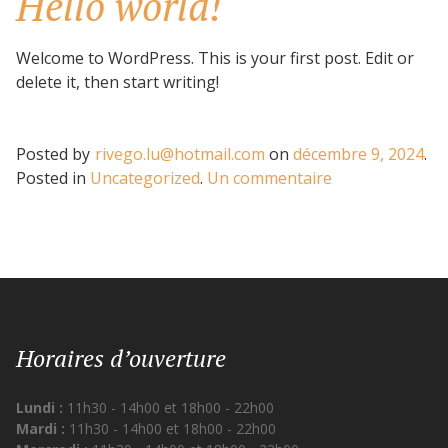
Hello world!
Welcome to WordPress. This is your first post. Edit or
delete it, then start writing!
Posted by
rivego.lu@hotmail.com
on
décembre 9, 2024
.
sur
Posted in
Uncategorized
.
Un commentaire
Hello
world!
Horaires d’ouverture
Lundi :
11h30 - 14h00 et 18h00 - 22h00
Mardi :
11h30 - 14h00 et 18h00 - 22h00